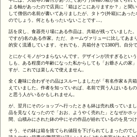
よる軸があったので店員に「箱はどこにありますか？」と聞い
して僧侶の名前が書いてありましたが、タトウ(外箱)にあっ
のでしょう。何とももったいないことです…。
話を戻し、食器売り場にある作品は、共箱が残っていました。
ですが)名のある作家。ただ、ネームヴァリューに比してあま
的安く流通しています。それでも、共箱付きで1380円。自分
とにかくモノがつまらないんです。デザインが渋すぎるという
しも、ある程度の年齢になった私からしても「お爺さんの家」
すが、これでは楽しんで使えません。
全く趣味に合わずその品はスルーしましたが「有名作家＆共箱。
えていました。作者を知っていれば、名前で買う人はいるもの
と思う人がいるかもしれません。
が、翌月にそのショップへ行ったときも鉢は売れ残っていまし
品を見なくなったので「おお、ようやく売れた」となぜかホッ
間、山積みにされた鉢の中にその作品が紛れているのを見つけ
そう、その鉢は箱を捨てられ値段を下げられてしまったのでし